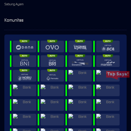
Sabung Ayam
Komunitas
Tap Saya!