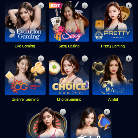
i
i
i
Evo Gaming
Sexy Casino
Pretty Gaming
i
i
i
Oriental Gaming
ChoiceGaming
AllBet
i
i