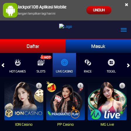
×
Jackpot108 Aplikasi Mobile
UNDUH
Jangan tampilkan lagi hari ini
Daftar
Masuk
HOT GAMES
SLOTS
LIVE CASINO
RACE
TOGEL
OL
i
i
i
ION Casino
PP Casino
MG Live