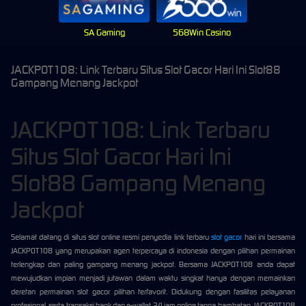
SA Gaming
568Win Casino
JACKPOT108: Link Terbaru Situs Slot Gacor Hari Ini Slot88
Gampang Menang Jackpot
JACKPOT108: Link Terbaru
Situs Slot Gacor Hari Ini
Slot88 Gampang Menang
Jackpot
Selamat datang di situs slot online resmi penyedia link terbaru
slot gacor
hari ini bersama
JACKPOT108 yang merupakan agen terpercaya di indonesia dengan pilihan permainan
terlengkap dan paling gampang menang jackpot. Bersama JACKPOT108 anda dapat
mewujudkan impian menjadi jutawan dalam waktu singkat hanya dengan memainkan
deretan permainan slot gacor pilihan terfavorit. Didukung dengan fasilitas pelayanan
profesional, serta transaksi bank dan e-wallet 24 jam online tanpa hambatan. JACKPOT108