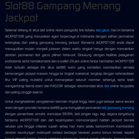
Slot88 Gampang Menang
Jackpot
Selamat datang di situs slot online resmi penyedia link terbaru
slot gacor
hari ini bersama
JACKPOT108 yang merupakan agen terpercaya di indonesia dengan pilihan permainan
terlengkap dan paling gampang menang jackpot. Bersama JACKPOT108 anda dapat
mewujudkan impian menjadi jutawan dalam waktu singkat hanya dengan memainkan
deretan permainan slot gacor pilihan terfavorit. Didukung dengan fasilitas pelayanan
profesional, serta transaksi bank dan e-wallet 24 jam online tanpa hambatan. JACKPOT108
telah terbukti sebagai link situs slot88 resmi yang konsisten memberikan sensasi
kemenangan jackpot maxwin hingga ke tingkat maksimal, lengkap dengan ketersediaan
fitur VIP paling mutakhir untuk memanjakan seluruh member setianya, serta telah
mengantongi lisensi resmi dari PAGCOR sebagai rekomendasi situs
slot
online terupdate
dan paling canggih saat ini.
Untuk menghadirkan pengalaman bermain tingkat tinggi, kami juga bekerja sama secara
resmi dengan provider ternama slot88 guna menyajikan permainan
slot gampang menang
dengan persentase winrate mencapai 99.8%. Jadi jangan ragu lagi, segera bergabung
bersama JACKPOT108 dan raih kesempatan memenangkan hadiah jackpot bernilai
ratusan juta hingga miliaran rupiah setiap hari. Kami selalu berkomitmen memberikan
deretan keuntungan melimpah melalui berbagai tawaran promo bonus terbaik, seperti
bonus deposit harian, bonus cashback mingguan, bonus komisi rollingan, hingga bonus