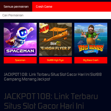
Semua permainan
Crash Game
Spaceman
Slot88 High Flyer
Big Bass Crash
JACKPOT108: Link Terbaru Situs Slot Gacor Hari Ini Slot88
Gampang Menang Jackpot
JACKPOT108: Link Terbaru
Situs Slot Gacor Hari Ini