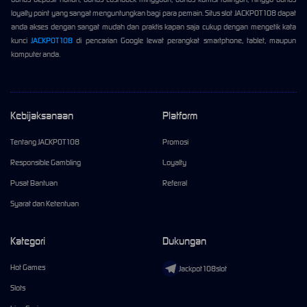
loyalty point yang sangat menguntungkan bagi para pemain. Situs slot JACKPOT108 dapat
anda akses dengan sangat mudah dan praktis kapan saja cukup dengan mengetik kata
kunci
JACKPOT108
di pencarian Google lewat perangkat smartphone, tablet, maupun
komputer anda.
Kebijaksanaan
Platform
Tentang JACKPOT108
Promosi
Responsible Gambling
Loyalty
Pusat Bantuan
Referral
Syarat dan Ketentuan
Kategori
Dukungan
Hot Games
Jackpot108slot
Slots