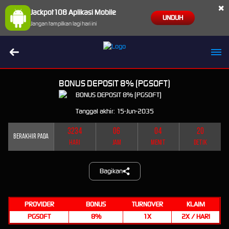
×
Jackpot108 Aplikasi Mobile
UNDUH
Jangan tampilkan lagi hari ini
BONUS DEPOSIT 8% (PGSOFT)
Tanggal akhir: 15-Jun-2035
3234
06
04
20
BERAKHIR PADA
HARI
JAM
MENIT
DETIK
Bagikan
PROVIDER
BONUS
TURNOVER
KLAIM
PGSOFT
8%
1X
2X / HARI