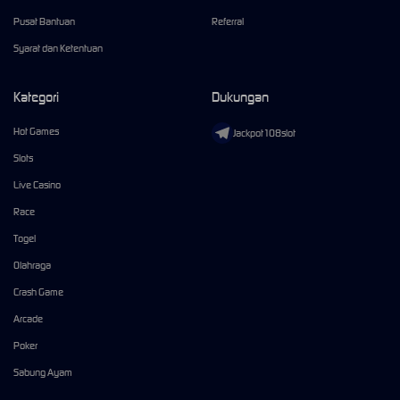
Pusat Bantuan
Referral
Syarat dan Ketentuan
Kategori
Dukungan
Hot Games
Jackpot108slot
Slots
Live Casino
Race
Togel
Olahraga
Crash Game
Arcade
Poker
Sabung Ayam