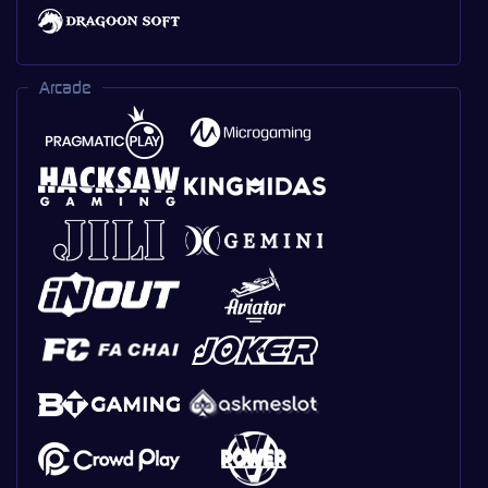
Arcade