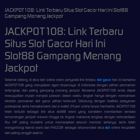
JACKPOT108: Link Terbaru Situs Slot Gacor Hari Ini Slot88
Gampang Menang Jackpot
JACKPOT108: Link Terbaru
Situs Slot Gacor Hari Ini
Slot88 Gampang Menang
Jackpot
Selamat datang di situs slot online resmi penyedia link terbaru
slot gacor
hari ini bersama
JACKPOT108 yang merupakan agen terpercaya di indonesia dengan pilihan permainan
terlengkap dan paling gampang menang jackpot. Bersama JACKPOT108 anda dapat
mewujudkan impian menjadi jutawan dalam waktu singkat hanya dengan memainkan
deretan permainan slot gacor pilihan terfavorit. Didukung dengan fasilitas pelayanan
profesional, serta transaksi bank dan e-wallet 24 jam online tanpa hambatan. JACKPOT108
telah terbukti sebagai link situs slot88 resmi yang konsisten memberikan sensasi
kemenangan jackpot maxwin hingga ke tingkat maksimal, lengkap dengan ketersediaan
fitur VIP paling mutakhir untuk memanjakan seluruh member setianya, serta telah
mengantongi lisensi resmi dari PAGCOR sebagai rekomendasi situs
slot
online terupdate
dan paling canggih saat ini.