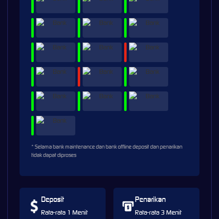
* Selama bank maintenance dan bank offline deposit dan penarikan
tidak dapat diproses
Deposit
Penarikan
Rata-rata 1 Menit
Rata-rata 3 Menit