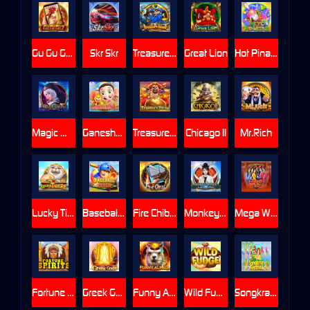
Gu Gu Gu 2 M
Skr Skr
Treasure Island
Great Lion
Hot Pinatas
Magic World
Ganesha Jr.
Treasure Pirate
Chicago II
Mr.Rich
Lucky Tigers
Baseball Fever
Fire Chibi M
Monkey Office Legend
Mega Winner
Fortune Spirits
Greek Gods
Funny Alpaca
Wild Fudge
Songkran Festival