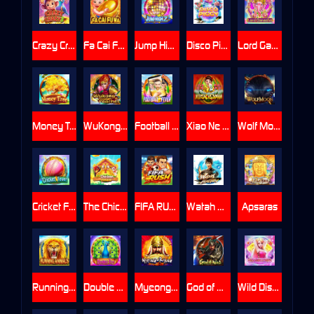
Crazy Crazy 3
Fa Cai Fu Wa
Jump High 2
Disco Piggy
Lord Ganesha
Money Tree
WuKong&Peaches
Football Fever
Xiao Ne Zha
Wolf Moon
Cricket Fever
The Chicken House
FIFA RUSH
Watah Master
Apsaras
Running Animals
Double Fly
Myeong-ryang
God of War
Wild Disco Night