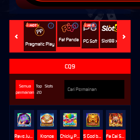
i
i
i
i
i
Facha
Fat Panda
Slot88 x PP
PG Soft
Pragmatic Play
CQ9
Semua
Top
Slots
permainan
20
Rave Jump Mobile
Kronos
Chicky Parm Parm
5 God beasts
Fa Cai Shen M