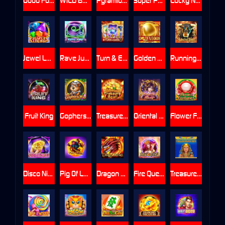
Good Fortune M
WILD BOUNTY 2
Pyramid Raider
Super Power Bank
Lucky Neko New Year
Jewel Luxury
Rave Jump
Turn & Earn
Golden Eggs
Running Toro
Fruit King
Gophers War
Treasure Bowl
Oriental Beauty
Flower Fortunes
Disco Night M
Pig Of Luck
Dragon Heart
Fire Queen2
Treasure of Seti