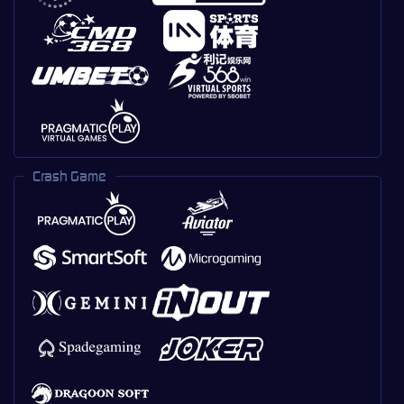
Crash Game