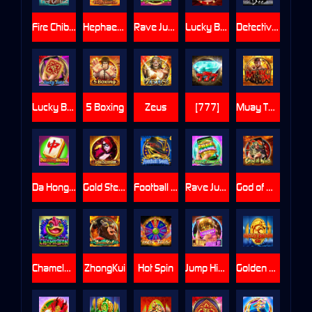
Fire Chibi 2
Hephaestus
Rave Jump 2
Lucky Boxes
Detective Dee
Lucky Bats M
5 Boxing
Zeus
[777]
Muay Thai
Da Hong Zhong
Gold Stealer
Football Boots
Rave Jump 2 M
God of War M
Chameleon
ZhongKui
Hot Spin
Jump Higher Mobile
Golden Dragon Club