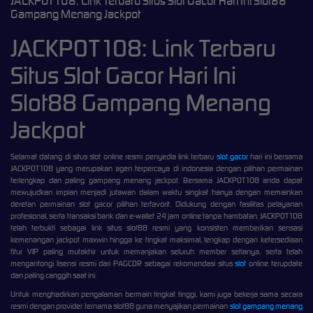
JACKPOT108: Link Terbaru Situs Slot Gacor Hari Ini Slot88
Gampang Menang Jackpot
JACKPOT108: Link Terbaru
Situs Slot Gacor Hari Ini
Slot88 Gampang Menang
Jackpot
Selamat datang di situs slot online resmi penyedia link terbaru
slot gacor
hari ini bersama
JACKPOT108 yang merupakan agen terpercaya di indonesia dengan pilihan permainan
terlengkap dan paling gampang menang jackpot. Bersama JACKPOT108 anda dapat
mewujudkan impian menjadi jutawan dalam waktu singkat hanya dengan memainkan
deretan permainan slot gacor pilihan terfavorit. Didukung dengan fasilitas pelayanan
profesional, serta transaksi bank dan e-wallet 24 jam online tanpa hambatan. JACKPOT108
telah terbukti sebagai link situs slot88 resmi yang konsisten memberikan sensasi
kemenangan jackpot maxwin hingga ke tingkat maksimal, lengkap dengan ketersediaan
fitur VIP paling mutakhir untuk memanjakan seluruh member setianya, serta telah
mengantongi lisensi resmi dari PAGCOR sebagai rekomendasi situs
slot
online terupdate
dan paling canggih saat ini.
Untuk menghadirkan pengalaman bermain tingkat tinggi, kami juga bekerja sama secara
resmi dengan provider ternama slot88 guna menyajikan permainan
slot gampang menang