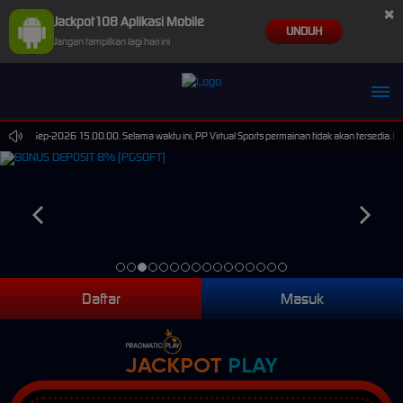
×
Jackpot108 Aplikasi Mobile
UNDUH
Jangan tampilkan lagi hari ini
ai 30-Sep-2026 15.00.00. Selama waktu ini, PP Virtual Sports permainan tidak akan tersedia.
Daftar
Masuk
JACKPOT
PLAY