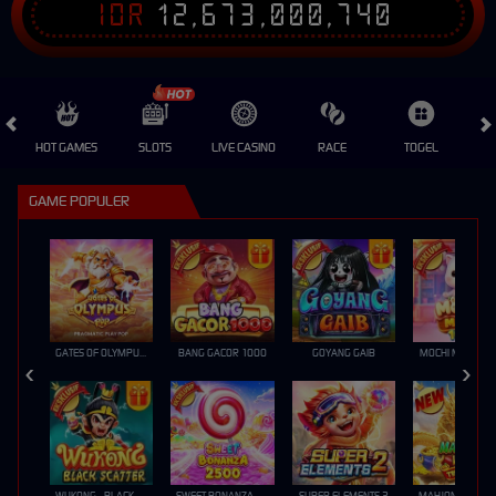
IDR
12,673,000,740
HOT GAMES
SLOTS
LIVE CASINO
RACE
TOGEL
OL
GAME POPULER
GATES OF OLYMPUS POP
BANG GACOR 1000
GOYANG GAIB
MOCHI MANIA 1
WUKONG - BLACK SCATTER
SWEET BONANZA 2500
SUPER ELEMENTS 2