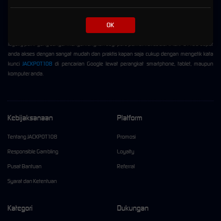
bersama JACKPOT108 dan raih kesempatan memenangkan hadiah jackpot bernilai
ratusan juta hingga miliaran rupiah setiap hari. Kami selalu berkomitmen memberikan
deretan keuntungan melimpah melalui berbagai tawaran promo bonus terbaik, seperti
OK
bonus deposit harian, bonus cashback mingguan, bonus komisi rollingan, hingga bonus
loyalty point yang sangat menguntungkan bagi para pemain. Situs slot JACKPOT108 dapat
anda akses dengan sangat mudah dan praktis kapan saja cukup dengan mengetik kata
kunci
JACKPOT108
di pencarian Google lewat perangkat smartphone, tablet, maupun
komputer anda.
Kebijaksanaan
Platform
Tentang JACKPOT108
Promosi
Responsible Gambling
Loyalty
Pusat Bantuan
Referral
Syarat dan Ketentuan
Kategori
Dukungan