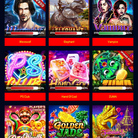
RTP
82%
RTP
82%
RTP
90%
Werewolf
Elephant
Vampire
RTP
83%
RTP
80%
RTP
PS Club
Hand Of God
ZUMA