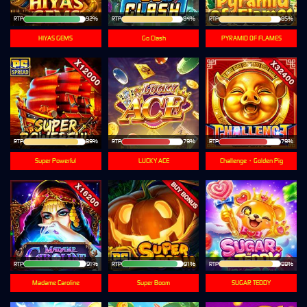
RTP
RTP
RTP
85%
HIYAS GEMS
Go Clash
PYRAMID OF FLAMES
RTP
89%
RTP
79%
RTP
79%
Super Powerful
LUCKY ACE
Challenge・Golden Pig
RTP
RTP
91%
RTP
88%
Madame Caroline
Super Boom
SUGAR TEDDY