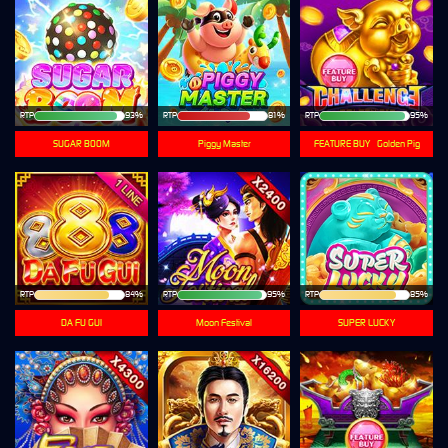
RTP
93%
RTP
RTP
SUGAR BOOM
Piggy Master
FEATURE BUY - Golden Pig
RTP
84%
RTP
95%
RTP
DA FU GUI
Moon Festival
SUPER LUCKY