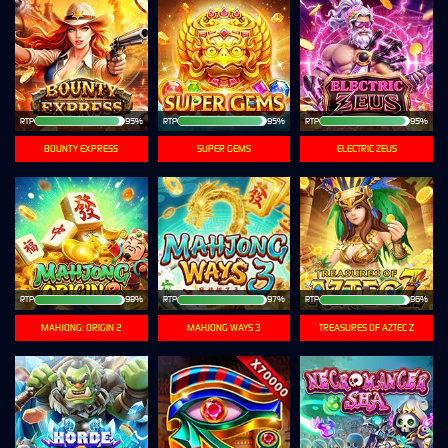
RTP
95%
RTP
RTP
95%
BOUNTY EXPRESS
SUPER GEMS
ELECTRIC ZEUS
RTP
98%
RTP
97%
RTP
96%
MAHJONG: ORIGIN 2
MAHJONG WAYS 3
TREASURES OF AZTEC Z