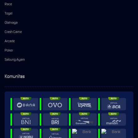
Race
Togel
Olahraga
Crash Game
Arcade
Poker
Sabung Ayam
Komunitas