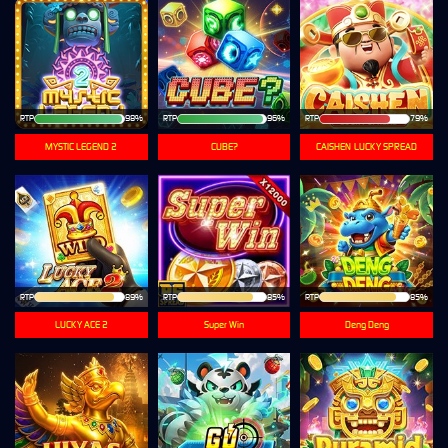
RTP
98%
RTP
96%
RTP
79%
MYSTIC LEGEND 2
CUBE?
CAISHEN-LUCKY SPREAD
RTP
89%
RTP
85%
RTP
LUCKY ACE 2
Super Win
Deng Deng