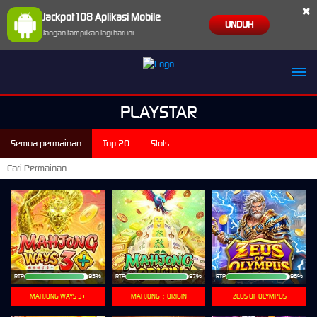
×
Jackpot108 Aplikasi Mobile
UNDUH
Jangan tampilkan lagi hari ini
PLAYSTAR
Semua permainan
Top 20
Slots
RTP
95%
RTP
97%
RTP
96%
MAHJONG WAYS 3+
MAHJONG：ORIGIN
ZEUS OF OLYMPUS