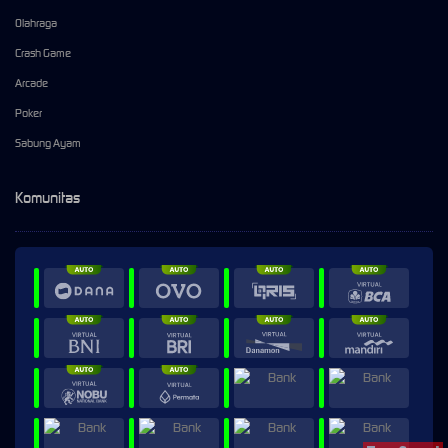
Olahraga
Crash Game
Arcade
Poker
Sabung Ayam
Komunitas