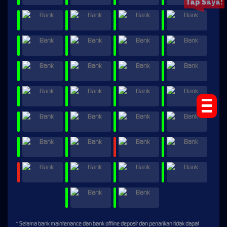
Tap Saya!
* Selama bank maintenance dan bank offline deposit dan penarikan tidak dapat